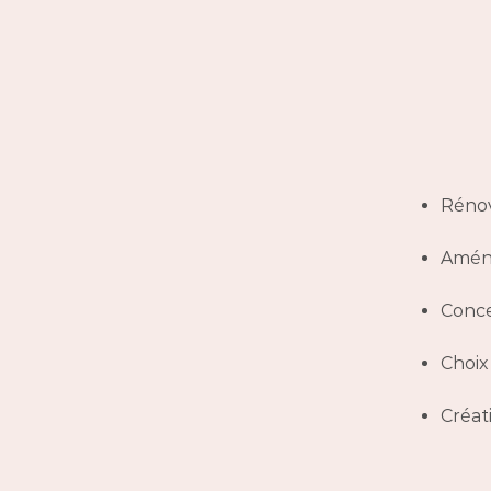
Rénov
Aména
Conce
Choix
Créat